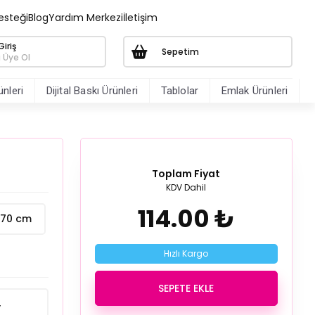
esteği
Blog
Yardım Merkezi
İletişim
iriş
Sepetim
 Üye Ol
nleri
Dijital Baskı Ürünleri
Tablolar
Emlak Ürünleri
Toplam Fiyat
KDV Dahil
114.00 ₺
x70 cm
Hızlı Kargo
SEPETE EKLE
y