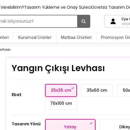
ş Verebilirim?
Tasarım Yükleme ve Onay Süreci
Ücretsiz Tasarım D
Üye G
veya
nleri
Kurumsal Ürünler
Matbaa Ürünleri
Promosyon Ürü
evhası
Yangın Çıkışı Levhası
25x35 cm
35x50 cm
50
Ebat
70x100 cm
Tasarım Yönü
Yatay
Dike