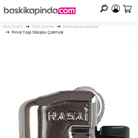
Ana Sayfa
Tüm Ürünler
Promosyon Ürünleri
Pırnal Taşlı Siboplu Çakmak