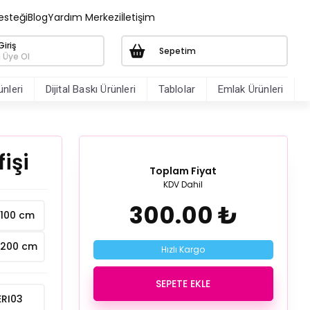
esteği
Blog
Yardım Merkezi
İletişim
iriş
Sepetim
 Üye Ol
nleri
Dijital Baskı Ürünleri
Tablolar
Emlak Ürünleri
işi
Toplam Fiyat
KDV Dahil
300.00 ₺
x100 cm
x200 cm
Hızlı Kargo
SEPETE EKLE
ERI03