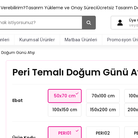
ş Verebilirim?
Tasarım Yükleme ve Onay Süreci
Ücretsiz Tasarım D
Üye G
veya
nleri
Kurumsal Ürünler
Matbaa Ürünleri
Promosyon Ürü
ı Doğum Günü Afişi
Peri Temalı Doğum Günü Af
50x70 cm
70x100 cm
100
Ebat
100x150 cm
150x200 cm
200
PERI01
PERI02
P
Ürün Kodu