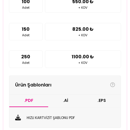
100
550.00 ₺
Adet
+ KDV
150
825.00 ₺
Adet
+ KDV
250
1100.00 ₺
Adet
+ KDV
Ürün Şablonları
.PDF
.Aİ
.EPS
HIZLI KARTVİZİT ŞABLONU PDF